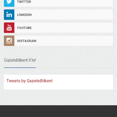
TWITTER
LINKEDIN
YOUTUBE
INSTAGRAM
GazeteBilkent X’te!
Tweets by GazeteBilkent