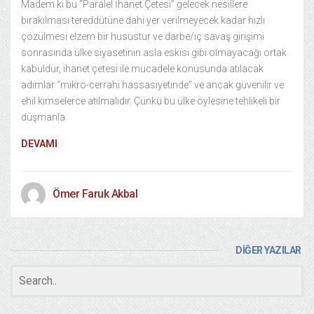
Madem ki bu “Paralel İhanet Çetesi” gelecek nesillere
bırakılması tereddütüne dahi yer verilmeyecek kadar hızlı
çözülmesi elzem bir husustur ve darbe/iç savaş girişimi
sonrasında ülke siyasetinin asla eskisi gibi olmayacağı ortak
kabuldür, ihanet çetesi ile mücadele konusunda atılacak
adımlar “mikro-cerrahi hassasiyetinde” ve ancak güvenilir ve
ehil kimselerce atılmalıdır. Çünkü bu ülke öylesine tehlikeli bir
düşmanla
DEVAMI
Ömer Faruk Akbal
DİĞER YAZILAR