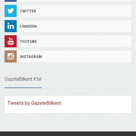
TWITTER
LINKEDIN
YOUTUBE
INSTAGRAM
GazeteBilkent X’te!
Tweets by GazeteBilkent