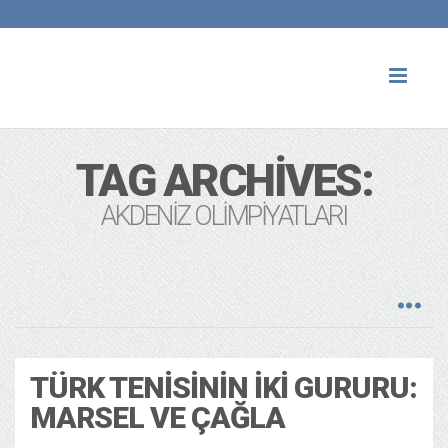
Toggl
naviga
TAG ARCHIVES:
AKDENIZ OLIMPIYATLARI
TÜRK TENISININ İKI GURURU:
MARSEL VE ÇAĞLA