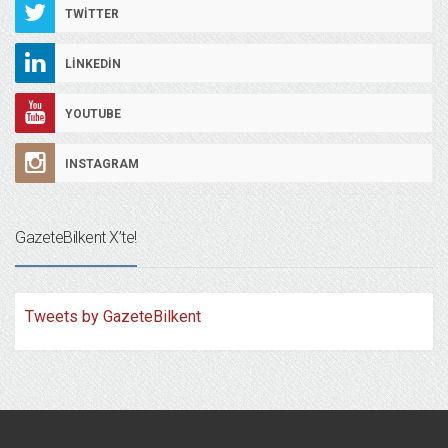
TWITTER
LINKEDIN
YOUTUBE
INSTAGRAM
GazeteBilkent X’te!
Tweets by GazeteBilkent