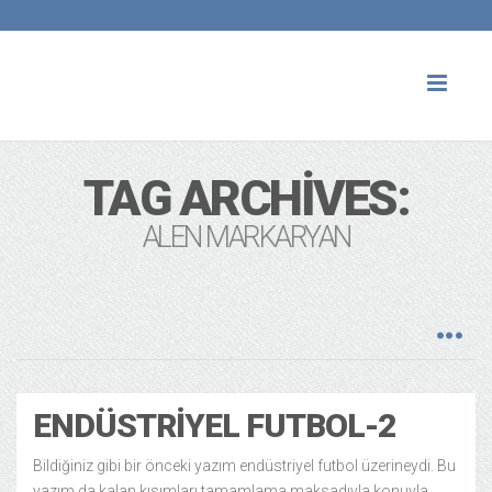
Toggl
naviga
TAG ARCHIVES:
ALEN MARKARYAN
ENDÜSTRIYEL FUTBOL-2
Bildiğiniz gibi bir önceki yazım endüstriyel futbol üzerineydi. Bu
yazım da kalan kısımları tamamlama maksadıyla konuyla