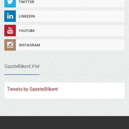
TWITTER
LINKEDIN
YOUTUBE
INSTAGRAM
GazeteBilkent X’te!
Tweets by GazeteBilkent