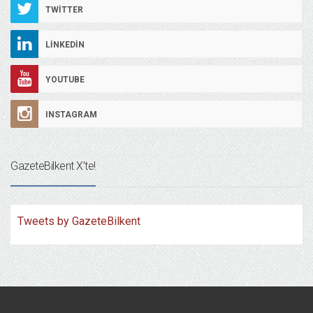
TWITTER
LINKEDIN
YOUTUBE
INSTAGRAM
GazeteBilkent X’te!
Tweets by GazeteBilkent