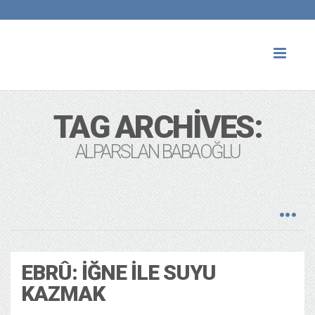
Toggl
naviga
TAG ARCHIVES:
ALPARSLAN BABAOĞLU
EBRÛ: İĞNE ILE SUYU
KAZMAK