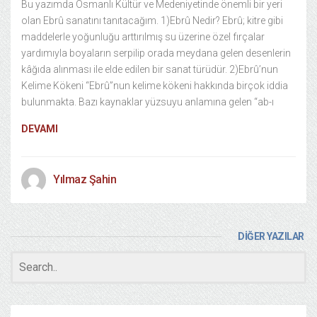
Bu yazımda Osmanlı Kültür ve Medeniyetinde önemli bir yeri
olan Ebrû sanatını tanıtacağım. 1)Ebrû Nedir? Ebrû; kitre gibi
maddelerle yoğunluğu arttırılmış su üzerine özel fırçalar
yardımıyla boyaların serpilip orada meydana gelen desenlerin
kâğıda alınması ile elde edilen bir sanat türüdür. 2)Ebrû’nun
Kelime Kökeni “Ebrû”nun kelime kökeni hakkında birçok iddia
bulunmakta. Bazı kaynaklar yüzsuyu anlamına gelen “ab-ı
DEVAMI
Yılmaz Şahin
DİĞER YAZILAR