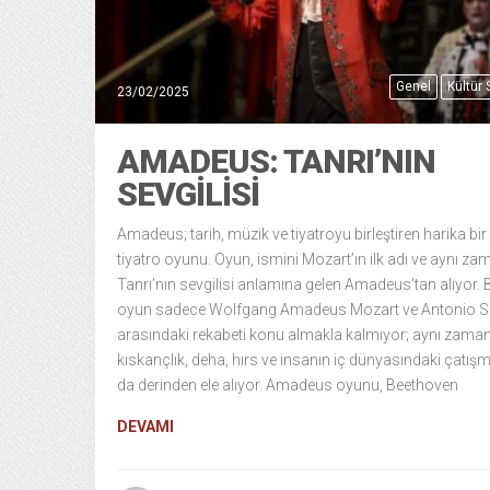
Genel
Kültür
23/02/2025
AMADEUS: TANRI’NIN
SEVGILISI
Amadeus; tarih, müzik ve tiyatroyu birleştiren harika bir
tiyatro oyunu. Oyun, ismini Mozart’ın ilk adı ve aynı z
Tanrı’nın sevgilisi anlamına gelen Amadeus’tan alıyor. 
oyun sadece Wolfgang Amadeus Mozart ve Antonio Sa
arasındaki rekabeti konu almakla kalmıyor; aynı zama
kıskançlık, deha, hırs ve insanın iç dünyasındaki çatışm
da derinden ele alıyor. Amadeus oyunu, Beethoven
DEVAMI