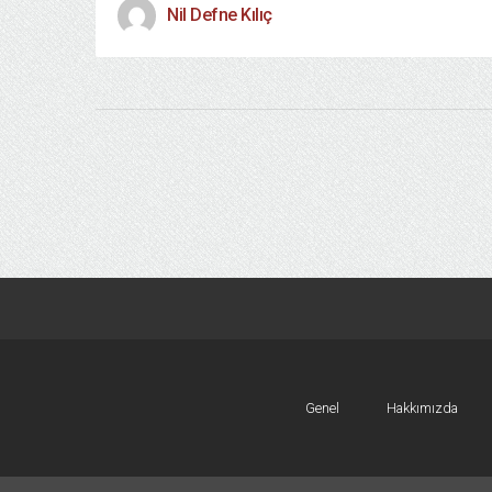
Nil Defne Kılıç
Genel
Hakkımızda