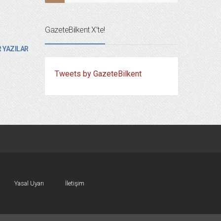
GazeteBilkent X’te!
 YAZILAR
Tweets by GazeteBilkent
Yasal Uyarı
İletişim