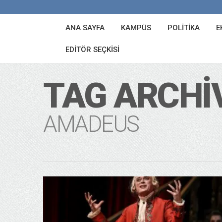
ANA SAYFA
KAMPÜS
POLITIKA
E
EDITÖR SEÇKISI
TAG ARCHI
AMADEUS