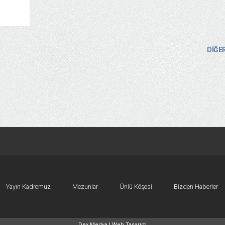
DİĞER
Yayın Kadromuz
Mezunlar
Ünlü Köşesi
Bizden Haberler
Dex Medya |
Web Tasarım