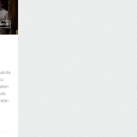
 Sanat
amanda
Bu
lieri
nda
aları