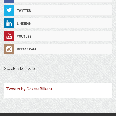
TWITTER
LINKEDIN
YOUTUBE
INSTAGRAM
GazeteBilkent X’te!
Tweets by GazeteBilkent