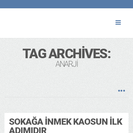
Toggl
naviga
TAG ARCHIVES:
ANARJI
Politika
13 years ago
SOKAĞA İNMEK KAOSUN İLK
ADIMIDIR