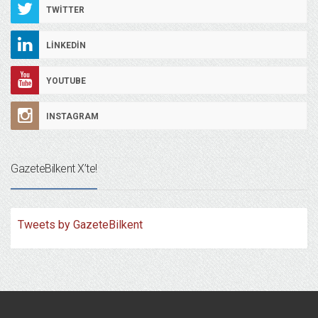
TWITTER
LINKEDIN
YOUTUBE
INSTAGRAM
GazeteBilkent X’te!
Tweets by GazeteBilkent