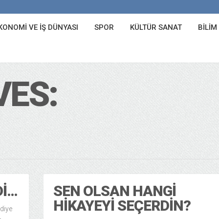
KONOMI VE İŞ DÜNYASI
SPOR
KÜLTÜR SANAT
BILIM
VES:
DI…
SEN OLSAN HANGI
HIKAYEYI SEÇERDIN?
diye