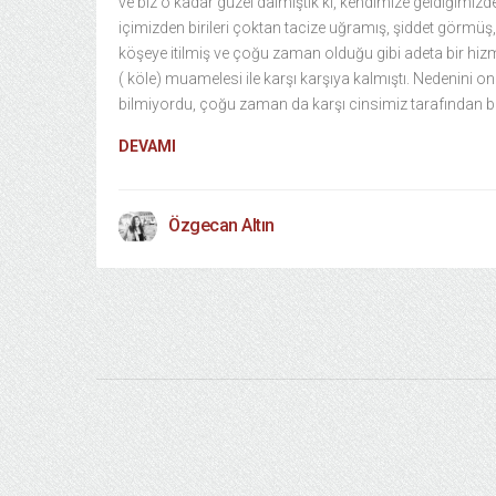
ve biz o kadar güzel dalmıştık ki, kendimize geldiğimizd
içimizden birileri çoktan tacize uğramış, şiddet görmüş,
köşeye itilmiş ve çoğu zaman olduğu gibi adeta bir hiz
( köle) muamelesi ile karşı karşıya kalmıştı. Nedenini on
bilmiyordu, çoğu zaman da karşı cinsimiz tarafından 
DEVAMI
Özgecan Altın