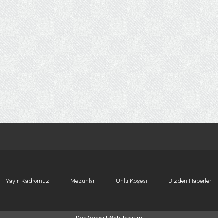
Yayın Kadromuz
Mezunlar
Ünlü Köşesi
Bizden Haberler
Dex Medya |
Web Tasarım