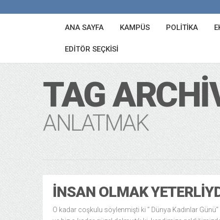
ANA SAYFA
KAMPÜS
POLITIKA
E
EDITÖR SEÇKISI
TAG ARCHI
ANLATMAK
İNSAN OLMAK YETERLIY
O kadar coşkulu söylenmişti ki ” Dünya Kadınlar Günü” 