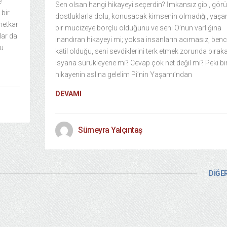
e
Sen olsan hangi hikayeyi seçerdin? İmkansız gibi, gör
 bir
dostluklarla dolu, konuşacak kimsenin olmadığı, yaşa
metkar
bir mucizeye borçlu olduğunu ve seni O’nun varlığına
lar da
inandıran hikayeyi mi; yoksa insanların acımasız, benci
bu
katil olduğu, seni sevdiklerini terk etmek zorunda bırak
isyana sürükleyene mi? Cevap çok net değil mi? Peki bi
hikayenin aslına gelelim Pi’nin Yaşamı’ndan
DEVAMI
Sümeyra Yalçıntaş
DİĞER