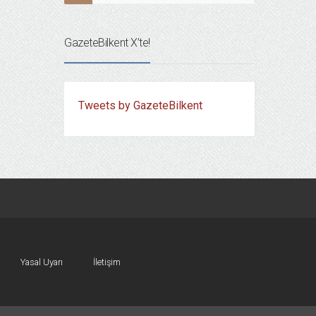
GazeteBilkent X’te!
Tweets by GazeteBilkent
Yasal Uyarı
İletişim