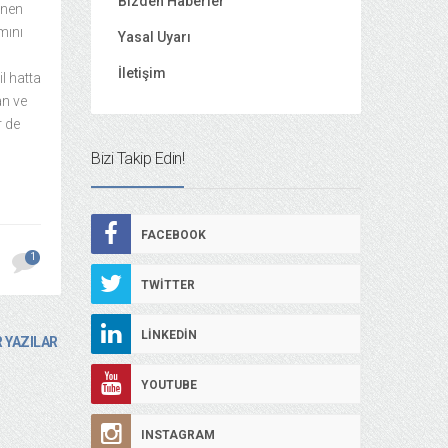
Bizden Haberler
ünen
mını
Yasal Uyarı
İletişim
l hatta
an ve
r de
Bizi Takip Edin!
FACEBOOK
1
TWITTER
LINKEDIN
 YAZILAR
YOUTUBE
INSTAGRAM