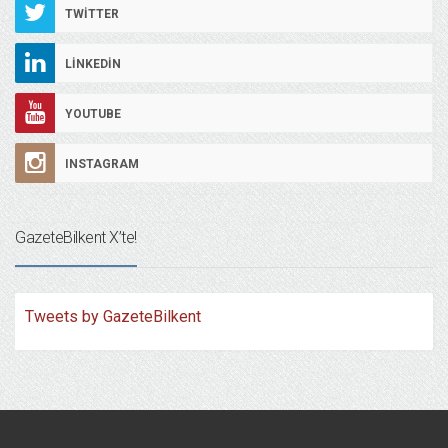
TWITTER
LINKEDIN
YOUTUBE
INSTAGRAM
GazeteBilkent X’te!
Tweets by GazeteBilkent