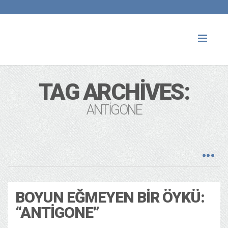
Toggl
naviga
TAG ARCHIVES:
ANTIGONE
BOYUN EĞMEYEN BIR ÖYKÜ:
“ANTIGONE”