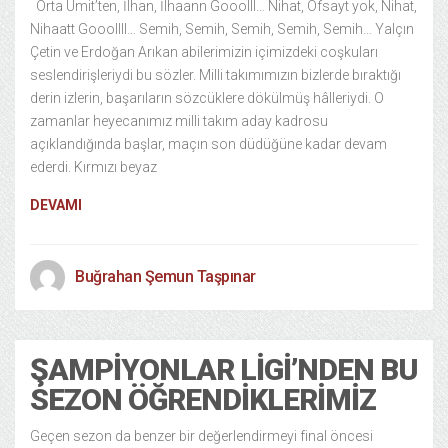
Orta Ümit’ten, İlhan, İlhaann Gooolll… Nihat, Ofsayt yok, Nihat,
Nihaatt Gooollll… Semih, Semih, Semih, Semih, Semih… Yalçın
Çetin ve Erdoğan Arıkan abilerimizin içimizdeki coşkuları
seslendirişleriydi bu sözler. Milli takımımızın bizlerde bıraktığı
derin izlerin, başarıların sözcüklere dökülmüş hâlleriydi. O
zamanlar heyecanımız milli takım aday kadrosu
açıklandığında başlar, maçın son düdüğüne kadar devam
ederdi. Kırmızı beyaz
DEVAMI
Buğrahan Şemun Taşpınar
ŞAMPIYONLAR LIGI’NDEN BU
SEZON ÖĞRENDIKLERIMIZ
Geçen sezon da benzer bir değerlendirmeyi final öncesi