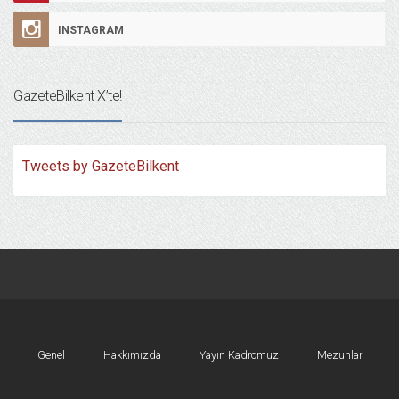
INSTAGRAM
GazeteBilkent X’te!
Tweets by GazeteBilkent
Genel
Hakkımızda
Yayın Kadromuz
Mezunlar