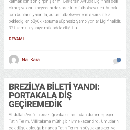
kalmak için son çırpınışlar mı. Bakarsın Avrupa Ligi finali belli
olmuş ve onun heyecanı da sarar tüm futbolseverleri. Ancak
tüm bunların yanında, bütün futbolseverlerin sabırsızlıkla
beklediği en büyük kapışma şüphesiz Şampiyonlar Ligi finalidir.
32 takımın kıyasıya mücadele ettiği bu
DEVAMI
Nail Kara
1
BREZILYA BILETI YANDI:
PORTAKALA DIŞ
GEÇIREMEDIK
Abdullah Avcı’nın bıraktığı enkazın ardından dümene geçen
Fatih Terim, Milli takıma müthiş bir ivme kazandırdı. Umutların
çok düşük olduğu bir anda Fatih Terim’in büyük karakteri ve