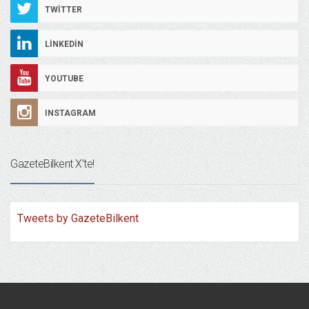
TWITTER
LINKEDIN
YOUTUBE
INSTAGRAM
GazeteBilkent X’te!
Tweets by GazeteBilkent