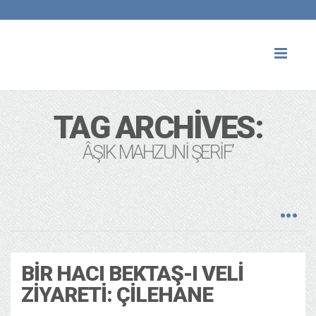
Toggl
naviga
TAG ARCHIVES:
ÂŞIK MAHZUNI ŞERIF’
BIR HACI BEKTAŞ-I VELI
ZIYARETI: ÇILEHANE