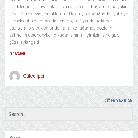
perdelerini açar tiyatrolar. Tiyatro sezonun başlamasına yakın
duyduğum sevinç anlatılamaz. Hele kışın soğuğunda tiyatroya
gitmek daha bir başkadır benim için. Dışarıda ne kadar
üşürsem; o sıcak salonda, rahat koltuğumda gözlerim
sahnenin üstündeyken o kadar ısınırım. İçimizin ısındığı, o
güzel aylar geldi
DEVAMI
Gülce İpci
DİĞER YAZILAR