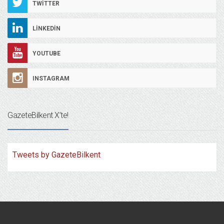
TWITTER
LINKEDIN
YOUTUBE
INSTAGRAM
GazeteBilkent X’te!
Tweets by GazeteBilkent