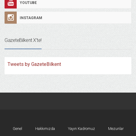
YOUTUBE
INSTAGRAM
GazeteBilkent X’te!
Tweets by GazeteBilkent
Genel
Hakkımızda
Yayın Kadromuz
Mezunlar