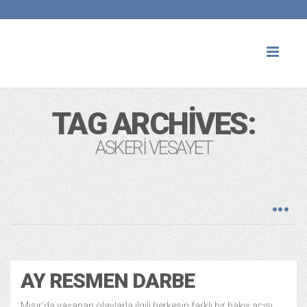
Toggl
naviga
TAG ARCHIVES:
ASKERI VESAYET
Politika
13 years ago
AY RESMEN DARBE
Mısır’da yaşanan olaylarla ilgili herkesin farklı bir bakış açısı