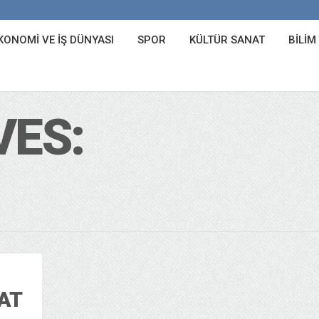
KONOMI VE İŞ DÜNYASI
SPOR
KÜLTÜR SANAT
BILIM
VES:
AT