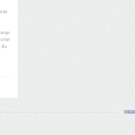
e’de
arayı
orları
. Bu
DİĞER