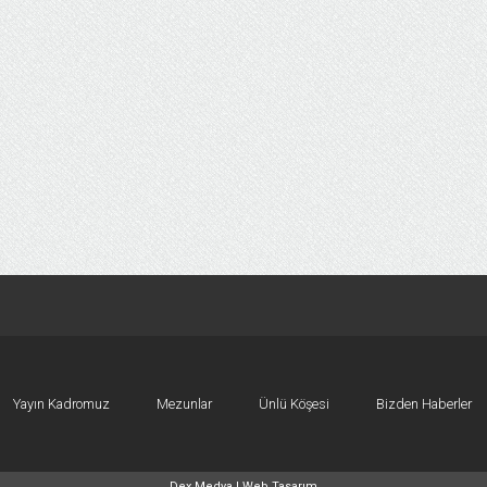
Yayın Kadromuz
Mezunlar
Ünlü Köşesi
Bizden Haberler
Dex Medya |
Web Tasarım