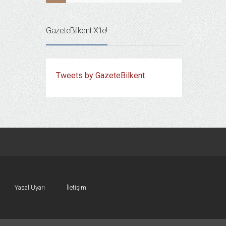
GazeteBilkent X’te!
Tweets by GazeteBilkent
Yasal Uyarı
İletişim