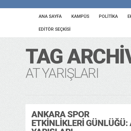
ANA SAYFA
KAMPÜS
POLITIKA
E
EDITÖR SEÇKISI
TAG ARCHI
AT YARIŞLARI
ANKARA SPOR
ETKINLIKLERI GÜNLÜĞÜ: 