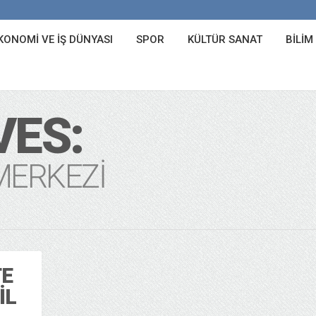
KONOMI VE İŞ DÜNYASI
SPOR
KÜLTÜR SANAT
BILIM
VES:
MERKEZI
TE
İL