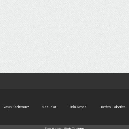
Yayın Kadromuz
Mezunlar
Ünlü Köşesi
Bizden Haberler
Dex Medya |
Web Tasarım