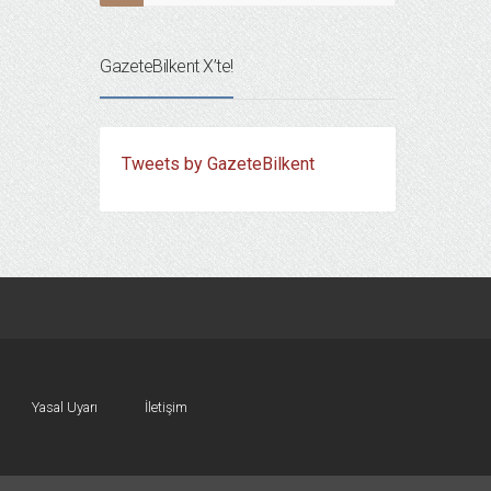
GazeteBilkent X’te!
Tweets by GazeteBilkent
Yasal Uyarı
İletişim