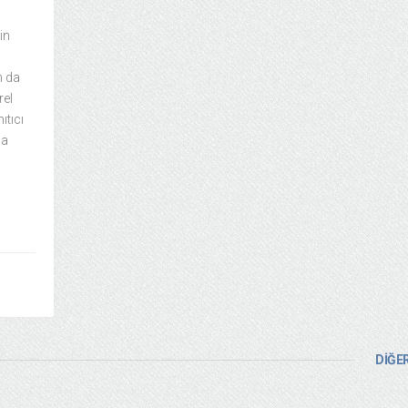
in
n da
rel
ıtıcı
da
DİĞER