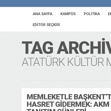
ANA SAYFA
KAMPÜS
POLITIKA
E
EDITÖR SEÇKISI
TAG ARCHI
ATATÜRK KÜLTÜR 
MEMLEKETLE BAŞKENT’
HASRET GIDERMEK: AKM 