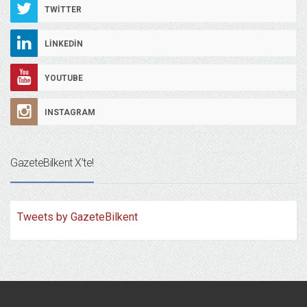
TWITTER
LINKEDIN
YOUTUBE
INSTAGRAM
GazeteBilkent X’te!
Tweets by GazeteBilkent