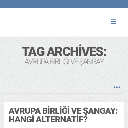
Toggl
naviga
TAG ARCHIVES:
AVRUPA BIRLIĞI VE ŞANGAY
AVRUPA BIRLIĞI VE ŞANGAY:
HANGI ALTERNATIF?