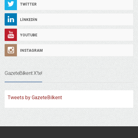
TWITTER
LINKEDIN
YOUTUBE
INSTAGRAM
GazeteBilkent X’te!
Tweets by GazeteBilkent