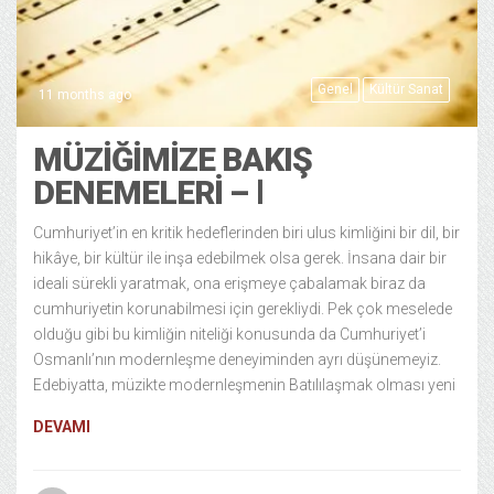
Genel
Kültür Sanat
11 months ago
MÜZIĞIMIZE BAKIŞ
DENEMELERI – ‭Ⅰ
Cumhuriyet’in en kritik hedeflerinden biri ulus kimliğini bir dil, bir
hikâye, bir kültür ile inşa edebilmek olsa gerek. İnsana dair bir
ideali sürekli yaratmak, ona erişmeye çabalamak biraz da
cumhuriyetin korunabilmesi için gerekliydi. Pek çok meselede
olduğu gibi bu kimliğin niteliği konusunda da Cumhuriyet’i
Osmanlı’nın modernleşme deneyiminden ayrı düşünemeyiz.
Edebiyatta, müzikte modernleşmenin Batılılaşmak olması yeni
DEVAMI