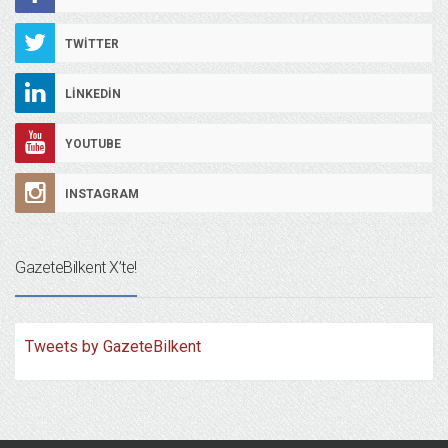
TWITTER
LINKEDIN
YOUTUBE
INSTAGRAM
GazeteBilkent X’te!
Tweets by GazeteBilkent