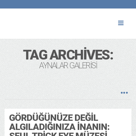
Toggl
naviga
TAG ARCHIVES:
AYNALAR GALERISI
GÖRDÜĞÜNÜZE DEĞIL
ALGILADIĞINIZA İNANIN:
SEUL TRICK EYE MÜZESI