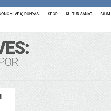
KONOMI VE İŞ DÜNYASI
SPOR
KÜLTÜR SANAT
BILIM
VES:
POR
N