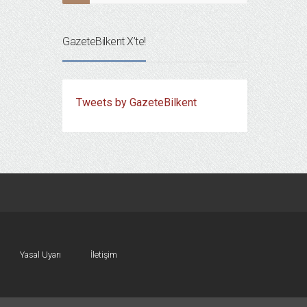
GazeteBilkent X’te!
Tweets by GazeteBilkent
Yasal Uyarı
İletişim