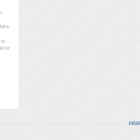
ı
 daha
iyi
lı bir
DİĞER