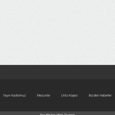
Yayın Kadromuz
Mezunlar
Ünlü Köşesi
Bizden Haberler
Dex Medya |
Web Tasarım