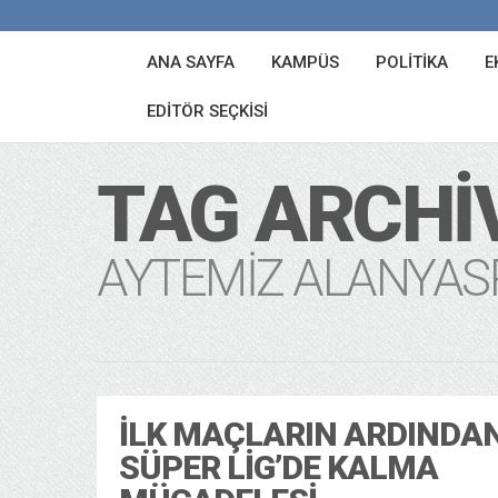
ANA SAYFA
KAMPÜS
POLITIKA
E
EDITÖR SEÇKISI
TAG ARCHI
AYTEMIZ ALANYAS
İLK MAÇLARIN ARDINDA
SÜPER LIG’DE KALMA