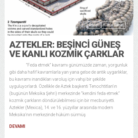
Genel
Kültür Sanat
24/01/2026
AZTEKLER: BEŞINCI GÜNEŞ
VE KANLI KOZMIK ÇARKLAR
“Feda etmek” kavramı günümüzde zaman, yorgunluk
gibi daha hafif kavramlarla yan yana gelse de antik uygarlıklar,
bu kavramı inandıkları varoluş için vahşi bir şekilde
uyguluyorlardı. Özellikle de Aztek başkenti Tenochtitlan’ın
(bugünün Meksika Şehri) merkezinde “kendini feda etmek”
kozmik çarkların döndürülebilmesi için bir mecburiyetti.
Aztekler (Mexica), 14. ve 16. yüzyıllar arasında modern
Meksika’nın merkezinde hüküm sürmüş
DEVAMI