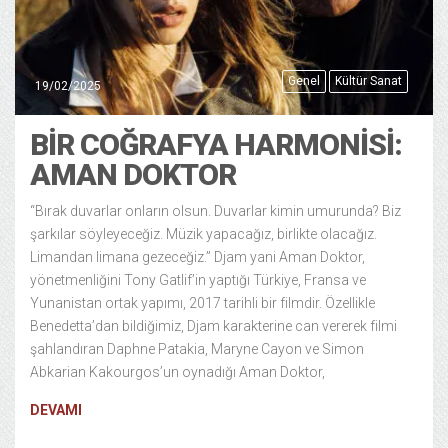
Genel
Kültür Sanat
19/02/2025
BIR COĞRAFYA HARMONISI:
AMAN DOKTOR
“Bırak duvarlar onların olsun. Duvarlar kimin umurunda? Biz
şarkılar söyleyeceğiz. Müzik yapacağız, birlikte olacağız.
Limandan limana gezeceğiz.” Djam yani Aman Doktor,
yönetmenliğini Tony Gatlif’in yaptığı Türkiye, Fransa ve
Yunanistan ortak yapımı, 2017 tarihli bir filmdir. Özellikle
Benedetta’dan bildiğimiz, Djam karakterine can vererek filmi
şahlandıran Daphne Patakia, Maryne Cayon ve Simon
Abkarian Kakourgos’un oynadığı Aman Doktor,
DEVAMI