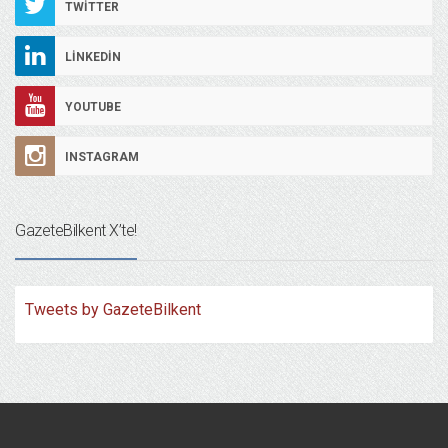
TWITTER
LINKEDIN
YOUTUBE
INSTAGRAM
GazeteBilkent X’te!
Tweets by GazeteBilkent