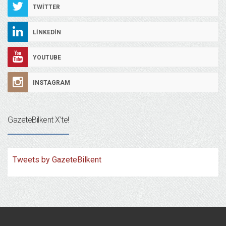
TWITTER
LINKEDIN
YOUTUBE
INSTAGRAM
GazeteBilkent X’te!
Tweets by GazeteBilkent