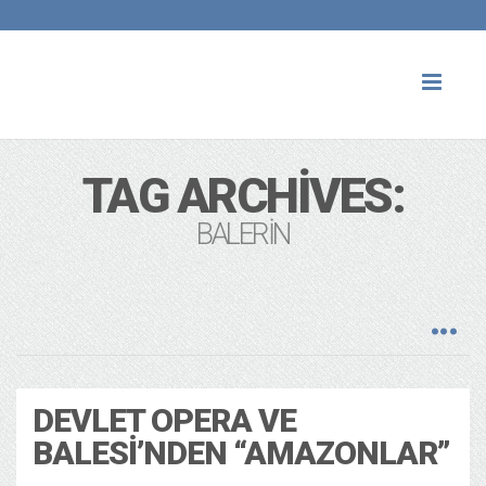
Toggl
naviga
TAG ARCHIVES:
BALERIN
DEVLET OPERA VE
BALESI’NDEN “AMAZONLAR”