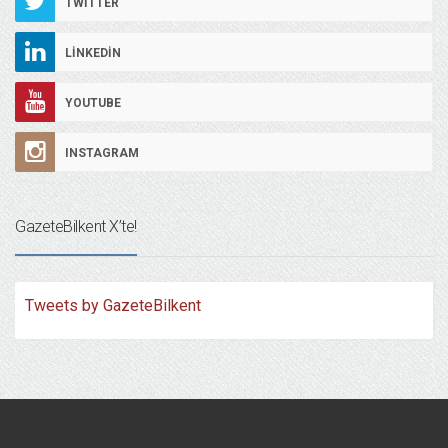
TWITTER
LINKEDIN
YOUTUBE
INSTAGRAM
GazeteBilkent X’te!
Tweets by GazeteBilkent