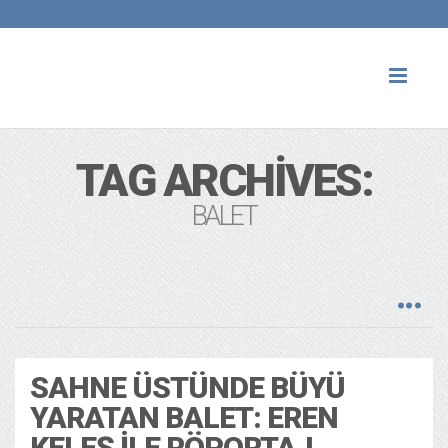
Toggl
naviga
TAG ARCHIVES:
BALET
SAHNE ÜSTÜNDE BÜYÜ
YARATAN BALET: EREN
KELEŞ ILE RÖPORTAJ