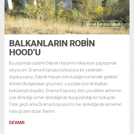
Genel
Kültür Sanat
4 years ago
BALKANLARIN ROBIN
HOOD’U
Bu yazımda sizlerle Debreli Hasan’ın hikayesini paylaşmak
istiyorum. Drama Köprüsü türküsünü bir yerlerden
duyduysanız, Debreli Hasan ismi kulağınıza tanıdık gelebilir.
Annem Bulgaristan göçmeni, o yüzden bizi de Balkan
türküleriyle büyüttü. Drama Köprüsü, ben çocukken annemin
çok dinlediği ve her dinlediğinde duygulandığı bir türküydü.
Yıllar geçti ama Drama Köprüsü’nü her dinlediğinde annemin
hala gözleri dolar. Benim
DEVAMI