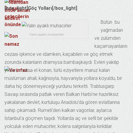
[box_light]Göç Yolları[/box_light]
Bütün bu
yağmadan
Yalın ayaklı muhacirler
ve zulümden
kaçamayanların
cezası işkence ve idamken, kaçabilen ve göç etmek
zorunda kalanların dramıysa bambaşkaydı. Evleri yakılıp
yıkılan, malına el konan, türlü eziyetlere maruz kalan
müslüman ahali; kağnısıyla, hayvanıyla yollara koyuldu, bir
daha hiç dönemeyeceği yurdunu terketti. Trablusgarp
Savaşı sırasında patlak veren Balkan Harbi’ne hazırlıksız
yakalanan devlet, kurtuluşu Anadolu’da gören evlatlarına
sahip çıkamadı. Rumeli’den kalkan vagonlar, aylarca
İstanbul’a göçmen taşıdı. Yollarda aç ve sefil bir şekilde
yolculuk eden muhacirler, kolera salgınlarıyla kırıldılar.