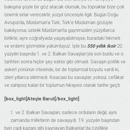
bakışına şöyle bir göz atacak olursak, bu topraklar bize çok
önemli sırlar verecektir, yüzyıl öncesiyle ilgili. Bugün Doğu
Avrupa’da, Müslüman’a Türk, Türk’e Müslüman gözüyle
bakılıyorsa; üstelik Müslüman’la gayrımüslim yüzyıllarca
birlikte, aynı coğrafyada yaşayabilmişse, buradaki hikmeti
ve erdemi görmekle yükümlüyüz. İşte bu
550 yıllık iksir
20.
yüzyılın başında 1. ve 2. Balkan Savaşları’yla son buldu ve o
tarihten sonra hiçbir şey eskisi gibi olmadı. Savaşın politik ve
askerî yönünün ötesinde, bir de toplumsal boyutu vardı ki,
izleri yıllarca silinmedi. Kısacası bu savaşlar; yoksul, cefâkar
ve sahipsiz kalan bir toplumun hikayesi olarak tarihe geçti.
[box_light]Ateşle Barut[/box_light]
1. ve 2. Balkan Savaşları; sadece orduların değil, aynı
zamanda milletlerin de savaşıydı. 19. yüzyılın başından
beri cadı kazanı gibi kaynayan Balkanlar’da özellikle