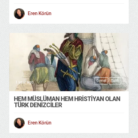
Eren Körün
Genel
Tarih
1 year ago
HEM MÜSLÜMAN HEM HRISTIYAN OLAN
TÜRK DENIZCILER
Eren Körün