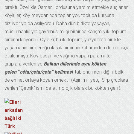
bıraktı. Özellikle Osmanlı ordusuna yardım etmekle suçlanan
köylüler, köy meydanında toplanıyor, topluca kurşuna
diziliyor ya da asılıyordu. Daha dün birlikte yaşayan,
müslümanlığıyla gayrımüslimliği birbirine karışmış iki toplum
birbirini kırıyordu. Öyle ki; bu iki toplum, yüzyıllarca birlikte
yaşamanın bir gereği olarak birbirinin kültüründen de oldukça
etkilenmişti. Köy basan ve yağma yapan paramiliter
gruplara verilen ve
Balkan dillerinde aynı kökten
gelen
“
céta/çeta/çete” kelimesi
, tablonun ironikliğini belki
de en net ortaya koyan örnektir (Aşırı milliyetçi Sırp gruplara
verilen “Çetnik” ismi de etimolojik olarak bu kökten gelir).