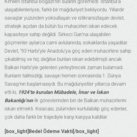
Kimileri İstanbul Boğazı’nın sularını göremedi. İstanbul’a
ulaşabilenleriyse, farklı bir mağduriyet bekliyordu. Yıllardır
savaşlar yüzünden yoksullaşan ve istikrarsızlaşan devlet,
stratejik açıdan da bütün bu muhacirleri iskan edecek
kapasiteye sahip değildi. Sirkeci Garı’na ulaşabilen
göçmenler aylarca cami avlularında, sokaklarda yaşadılar.
Devlet, ’93 Harbi’yle Anadolu’ya göç eden muhacirlere sahip
çıkabilmiş ve hiç değilse bunları iskan edebilmişti ancak
Balkan Harbi’yle gelenleri yerleştirecek zaman bulamadı.
Bunların talihsizliği, savaşın hemen sonrasında 1. Dünya
Savaşı’nın başlamasıydı. Bu mağduriyetler yıllarca devam
etti ki;
1924’te kurulan Mübadele, İmar ve İskan
Bakanlığı’nın
ilk görevlerinden biri de Balkan muhacirlerini
iskan etmekti. Kısacası; zulümden kurtulabilip göç edenler,
çok daha farklı bir trajediyle karşı karşıya kaldılar.
[box_light]Bedel Ödeme Vakti[/box_light]