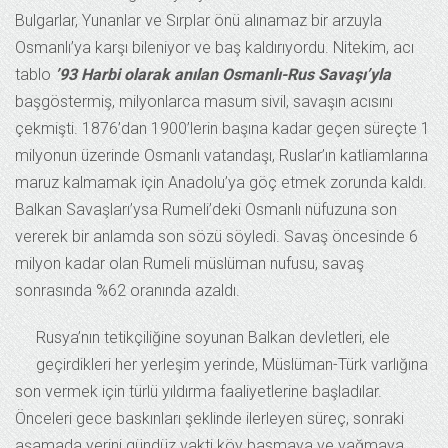
Bulgarlar, Yunanlar ve Sırplar önü alınamaz bir arzuyla
Osmanlı’ya karşı bileniyor ve baş kaldırıyordu. Nitekim, acı
tablo
’93 Harbi olarak anılan Osmanlı-Rus Savaşı’yla
başgöstermiş, milyonlarca masum sivil, savaşın acısını
çekmişti. 1876’dan 1900’lerin başına kadar geçen süreçte 1
milyonun üzerinde Osmanlı vatandaşı, Ruslar’ın katliamlarına
maruz kalmamak için Anadolu’ya göç etmek zorunda kaldı.
Balkan Savaşları’ysa Rumeli’deki Osmanlı nüfuzuna son
vererek bir anlamda son sözü söyledi. Savaş öncesinde 6
milyon kadar olan Rumeli müslüman nufusu, savaş
sonrasında %62 oranında azaldı.
Rusya’nın tetikçiliğine soyunan Balkan devletleri, ele
geçirdikleri her yerleşim yerinde, Müslüman-Türk varlığına
son vermek için türlü yıldırma faaliyetlerine başladılar.
Önceleri gece baskınları şeklinde ilerleyen süreç, sonraki
aşamada yerini gündüz vakti köy basmaya ve yağmaya