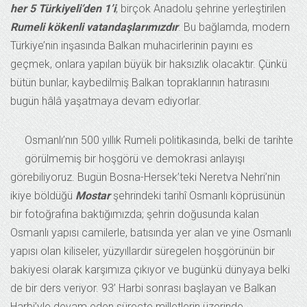
her 5 Türkiyeli’den 1’i
, birçok Anadolu şehrine yerleştirilen
Rumeli kökenli vatandaşlarımızdır
. Bu bağlamda, modern
Türkiye’nin inşasında Balkan muhacirlerinin payını es
geçmek, onlara yapılan büyük bir haksızlık olacaktır. Çünkü
bütün bunlar, kaybedilmiş Balkan topraklarının hatırasını
bugün hâlâ yaşatmaya devam ediyorlar.
Osmanlı’nın 500 yıllık Rumeli politikasında, belki de tarihte
görülmemiş bir hoşgörü ve demokrasi anlayışı
görebiliyoruz. Bugün Bosna-Hersek’teki Neretva Nehri’nin
ikiye böldüğü
Mostar
şehrindeki tarihî Osmanlı köprüsünün
bir fotoğrafına baktığımızda; şehrin doğusunda kalan
Osmanlı yapısı camilerle, batısında yer alan ve yine Osmanlı
yapısı olan kiliseler, yüzyıllardır süregelen hoşgörünün bir
bakiyesi olarak karşımıza çıkıyor ve bugünkü dünyaya belki
de bir ders veriyor. 93’ Harbi sonrası başlayan ve Balkan
Harbi’yle devam eden süreçte milletlerin üzerinde