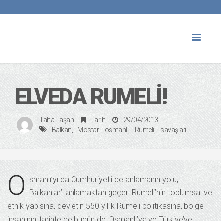
Toggl
naviga
ELVEDA RUMELI!
Taha Taşan
Tarih
29/04/2013
Balkan
Mostar
osmanlı
Rumeli
savaşları
O
smanlı’yı da Cumhuriyet’i de anlamanın yolu,
Balkanlar’ı anlamaktan geçer. Rumeli’nin toplumsal ve
etnik yapısına, devletin 550 yıllık Rumeli politikasına, bölge
insanının, tarihte de bugün de, Osmanlı’ya ve Türkiye’ye