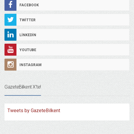
FACEBOOK
TWITTER
LINKEDIN
YOUTUBE
INSTAGRAM
GazeteBilkent X’te!
Tweets by GazeteBilkent