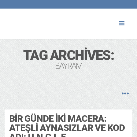
Toggl
naviga
TAG ARCHIVES:
BAYRAM
BIR GÜNDE İKI MACERA:
ATEŞLI AYNASIZLAR VE KOD
ADI: U.N.C.L.E.