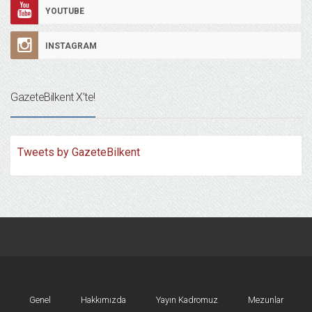
YOUTUBE
INSTAGRAM
GazeteBilkent X’te!
Tweets by GazeteBilkent
Genel
Hakkımızda
Yayın Kadromuz
Mezunlar