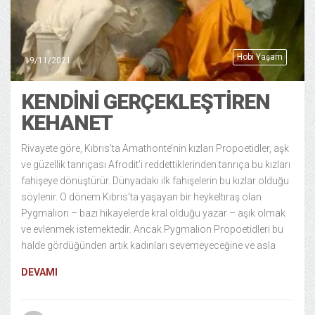
Hobi Yaşam
19/11/2021
KENDINI GERÇEKLEŞTIREN
KEHANET
Rivayete göre, Kıbrıs’ta Amathonte’nin kızları Propoetidler, aşk
ve güzellik tanrıçası Afrodit’i reddettiklerinden tanrıça bu kızları
fahişeye dönüştürür. Dünyadaki ilk fahişelerin bu kızlar olduğu
söylenir. O dönem Kıbrıs’ta yaşayan bir heykeltıraş olan
Pygmalion – bazı hikayelerde kral olduğu yazar – aşık olmak
ve evlenmek istemektedir. Ancak Pygmalion Propoetidleri bu
halde gördüğünden artık kadınları sevemeyeceğine ve asla
DEVAMI