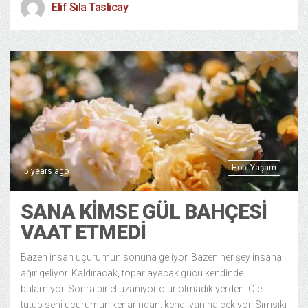
Elif Sıla Taslicay
Hobi Yaşam
5 years ago
SANA KİMSE GÜL BAHÇESİ
VAAT ETMEDİ
Bazen insan uçurumun sonuna geliyor. Bazen her şey insana
ağır geliyor. Kaldıracak, toparlayacak gücü kendinde
bulamıyor. Sonra bir el uzanıyor olur olmadık yerden. O el
tutup seni uçurumun kenarından, kendi yanına çekiyor. Sımsıkı