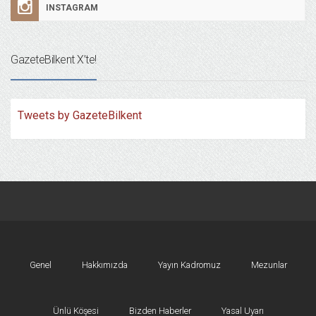
INSTAGRAM
GazeteBilkent X’te!
Tweets by GazeteBilkent
Genel
Hakkımızda
Yayın Kadromuz
Mezunlar
Ünlü Köşesi
Bizden Haberler
Yasal Uyarı