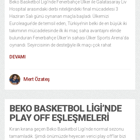
Beko Basketbol Ligi’nde Fenerbahçe Ülker ile Galatasaray Liv
Hospital arasındaki derbi niteliğindeki final mücadelesi 3
Haziran Salı günü oynanan maçla başladı. Ülkemizi
Euroleague’de de temsil eden, Türkiye’nin belki de en büyük iki
takımının mücadelesinde ilk iki maç saha avantajını elinde
bulunduran Fenerbahçe Ülker’in sahası Ülker Sports Arena’da
oynandı. Seyircisinin de desteğiyle ilk maçı çok rahat
DEVAMI
Mert Özateş
BEKO BASKETBOL LIGI’NDE
PLAY OFF EŞLEŞMELERI
Kıran kırana geçen Beko Basketbol Ligi’nde normal sezonu
tamamladık. Şimdi önümüzde heyecan verici play off’lar bizi