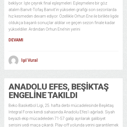
bekliyor. İşte çeyrek final eşleşmeleri: Eşleşmelere bir göz
atalım Banvit-Tofaş Banvit’in yükselen grafiği son sezonlarda
hız kesmeden devam ediyor. Özellikle Orhun Ene ile birlikte ligde
oldukça başarılı sonuçlar aldılar ve geçen sezon finale kadar
yükseldiler. Ardından Orhun Ene’nin yerini
DEVAMI
Işıl Vural
ANADOLU EFES, BEŞIKTAŞ
ENGELINE TAKILDI
Beko Basketbol Ligi, 25. hafta derbi mücadelesinde Beşiktaş
İntegral Forex kendi sahasında Anadolu Efes’i ağırladı. Siyah
beyazlı ekip mücadeleden 71-57 galip ayrılarak galibiyet
serisini yedi maça çıkardı. Play-off yolunda yerini garantilemek