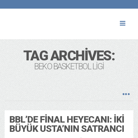
Toggl
naviga
TAG ARCHIVES:
BEKO BASKETBOL LIGI
BBL’DE FINAL HEYECANI: İKI
BÜYÜK USTA’NIN SATRANCI