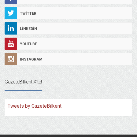
TWITTER
LINKEDIN
YOUTUBE
INSTAGRAM
GazeteBilkent X’te!
Tweets by GazeteBilkent