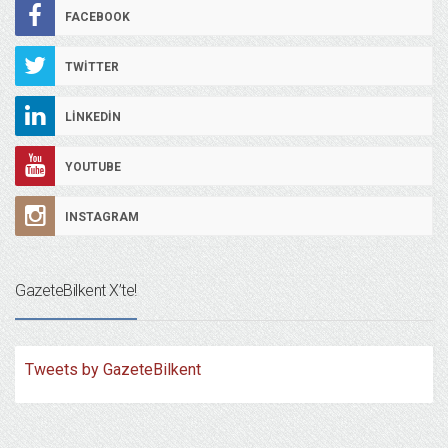
FACEBOOK
TWITTER
LINKEDIN
YOUTUBE
INSTAGRAM
GazeteBilkent X’te!
Tweets by GazeteBilkent