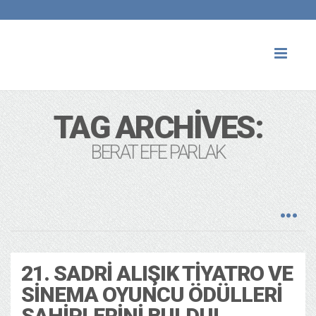
Toggl
naviga
TAG ARCHIVES:
BERAT EFE PARLAK
21. SADRI ALIŞIK TIYATRO VE
SINEMA OYUNCU ÖDÜLLERI
SAHIPLERINI BULDU!