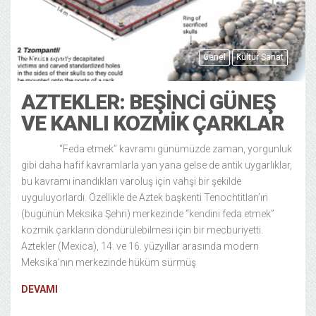
Genel
Kültür Sanat
24/01/2026
AZTEKLER: BEŞINCI GÜNEŞ
VE KANLI KOZMIK ÇARKLAR
“Feda etmek” kavramı günümüzde zaman, yorgunluk
gibi daha hafif kavramlarla yan yana gelse de antik uygarlıklar,
bu kavramı inandıkları varoluş için vahşi bir şekilde
uyguluyorlardı. Özellikle de Aztek başkenti Tenochtitlan’ın
(bugünün Meksika Şehri) merkezinde “kendini feda etmek”
kozmik çarkların döndürülebilmesi için bir mecburiyetti.
Aztekler (Mexica), 14. ve 16. yüzyıllar arasında modern
Meksika’nın merkezinde hüküm sürmüş
DEVAMI