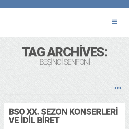
Toggl
naviga
TAG ARCHIVES:
BEŞINCI SENFONI
BSO XX. SEZON KONSERLERI
VE İDIL BIRET