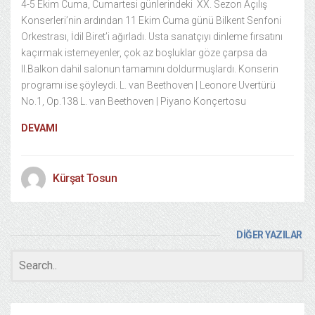
4-5 Ekim Cuma, Cumartesi günlerindeki XX. Sezon Açılış
Konserleri’nin ardından 11 Ekim Cuma günü Bilkent Senfoni
Orkestrası, İdil Biret’i ağırladı. Usta sanatçıyı dinleme fırsatını
kaçırmak istemeyenler, çok az boşluklar göze çarpsa da
II.Balkon dahil salonun tamamını doldurmuşlardı. Konserin
programı ise şöyleydi. L. van Beethoven | Leonore Uvertürü
No.1, Op.138 L. van Beethoven | Piyano Konçertosu
DEVAMI
Kürşat Tosun
DİĞER YAZILAR