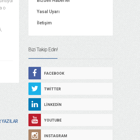
Bizden Haberler
intiydi
a o
Yasal Uyarı
İletişim
i,
Bizi Takip Edin!
FACEBOOK
TWITTER
LINKEDIN
YOUTUBE
 YAZILAR
INSTAGRAM