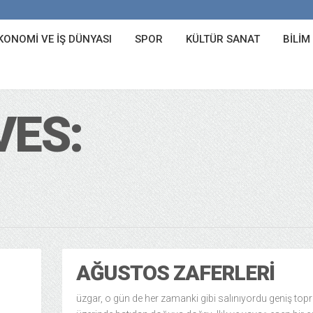
KONOMI VE İŞ DÜNYASI
SPOR
KÜLTÜR SANAT
BILIM
VES:
AĞUSTOS ZAFERLERI
üzgar, o gün de her zamanki gibi salınıyordu geniş topr