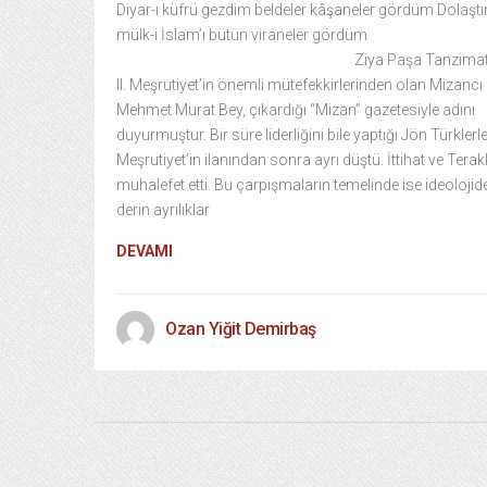
Diyar-ı küfrü gezdim beldeler kâşaneler gördüm Dolaşt
mülk-i İslam’ı bütün viraneler gördüm
Ziya Paşa Tanzimat’ın
II. Meşrutiyet’in önemli mütefekkirlerinden olan Mizancı
Mehmet Murat Bey, çıkardığı “Mizan” gazetesiyle adını
duyurmuştur. Bir süre liderliğini bile yaptığı Jön Türklerl
Meşrutiyet’in ilanından sonra ayrı düştü. İttihat ve Terak
muhalefet etti. Bu çarpışmaların temelinde ise ideolojid
derin ayrılıklar
DEVAMI
Ozan Yiğit Demirbaş