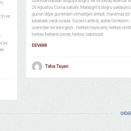
üzerinde batıdan doğuya doğru. Ilık ve yavaş esen bir es
ım
26 Ağustos Cuma sabahı. Malazgirt’e doğru yaklaşınc
günün diğer günlerden olmadığını anladı. İnanılmaz bir
 ve
kalabalık vardı ovada. Süratini arttırdı, askeri birliklerin
üzerinden bir kere geçti. Herkes heyecanlı, herkes ümitl
herkes beklenti içinde, herkes sabırsızdı.
e
ki’ye
DEVAMI
eki
Taha Taşan
DİĞER