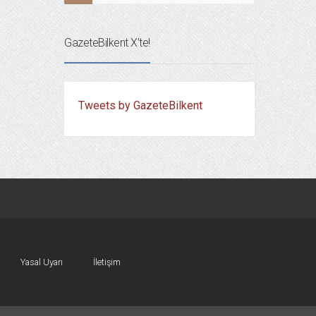
GazeteBilkent X’te!
Tweets by GazeteBilkent
Yasal Uyarı
İletişim