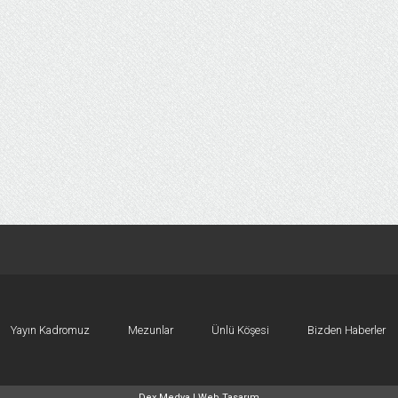
Yayın Kadromuz
Mezunlar
Ünlü Köşesi
Bizden Haberler
Dex Medya |
Web Tasarım