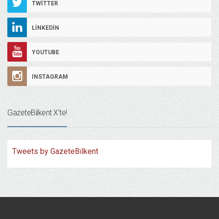
TWITTER
LINKEDIN
YOUTUBE
INSTAGRAM
GazeteBilkent X’te!
Tweets by GazeteBilkent