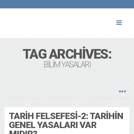
Toggl
naviga
TAG ARCHIVES:
BILIM YASALARI
TARIH FELSEFESI-2: TARIHIN
GENEL YASALARI VAR
MIDIR?