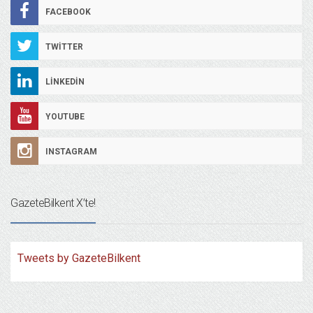
FACEBOOK
TWITTER
LINKEDIN
YOUTUBE
INSTAGRAM
GazeteBilkent X’te!
Tweets by GazeteBilkent