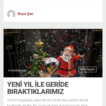
Buse Şen
Hobi Yaşam
6 months ago
YENİ YIL İLE GERİDE
BIRAKTIKLARIMIZ
Yeni bir başlangıç yapmak için bazen bazı şeyleri geride
bırakmak gerekir. Bir yıl önceki beni düşünüyorum ama