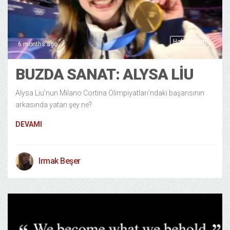
Hobi Yaşam
6 months ago
BUZDA SANAT: ALYSA LİU
Alysa Liu’nun Milano Cortina Olimpiyatları’ndaki başarısının
arkasında yatan şey ne?
DEVAMI
Irmak Beşer