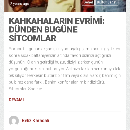
Genel
Kültür Sanat
2 years ago
KAHKAHALARIN EVRIMI:
DÜNDEN BUGÜNE
SITCOMLAR
Yorucu bir günün akşamı, en yumuşak pijamalarınızı giydikten
sonra sıcak battaniyenizin altında favori dizinizi açtığınızı
düşünün. O anın getirdiği huzur, diziyi izlerken günün
yorgunluğunu size unutturuyor. Aklınıza takılan her konuyu tek
tek siliyor. Herkesin bu tarz bir film veya dizisi vardır, benim için
bu biraz daha farklı. Benim konfor alanım bir dizi türü,
Sitcomlar. Sadece
DEVAMI
Beliz Karacalı