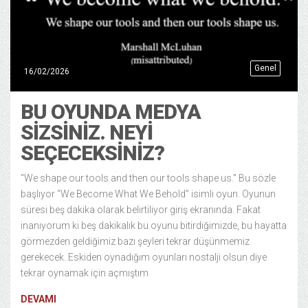
Genel
16/02/2026
BU OYUNDA MEDYA
SİZSİNİZ. NEYİ
SEÇECEKSİNİZ?
“We shape our tools and then our tools shape us.” Bu sözle
başlıyor “We Become What We Behold” isimli oyun. Oyunun
süresi beş dakika olarak belirtiliyor giriş ekranında. Fakat
inanıyorum ki beş dakikalık bu oyunu bitirdiğimizde, bu hayatta
görmezden geldiğimiz bazı şeyleri tekrar düşünmemiz
gerekecek. Eskiden oynadığım oyunları nostalji olsun diye
tekrar oynamak için açmıştım
DEVAMI