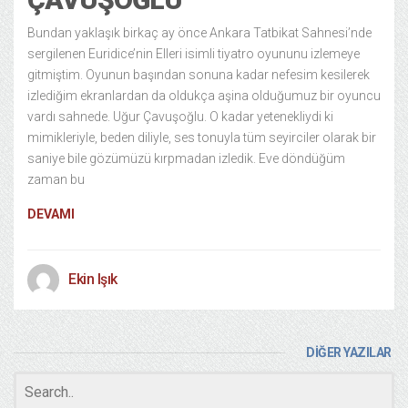
Bundan yaklaşık birkaç ay önce Ankara Tatbikat Sahnesi’nde
sergilenen Euridice’nin Elleri isimli tiyatro oyununu izlemeye
gitmiştim. Oyunun başından sonuna kadar nefesim kesilerek
izlediğim ekranlardan da oldukça aşina olduğumuz bir oyuncu
vardı sahnede. Uğur Çavuşoğlu. O kadar yetenekliydi ki
mimikleriyle, beden diliyle, ses tonuyla tüm seyirciler olarak bir
saniye bile gözümüzü kırpmadan izledik. Eve döndüğüm
zaman bu
DEVAMI
Ekin Işık
DİĞER YAZILAR