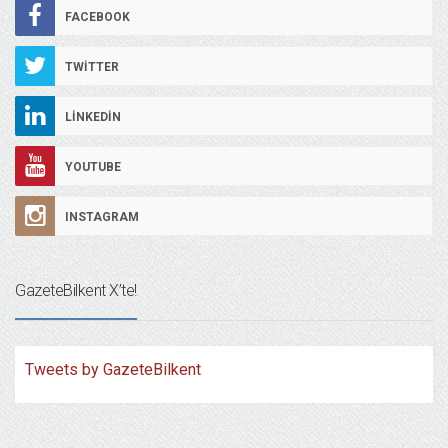
FACEBOOK
TWITTER
LINKEDIN
YOUTUBE
INSTAGRAM
GazeteBilkent X’te!
Tweets by GazeteBilkent