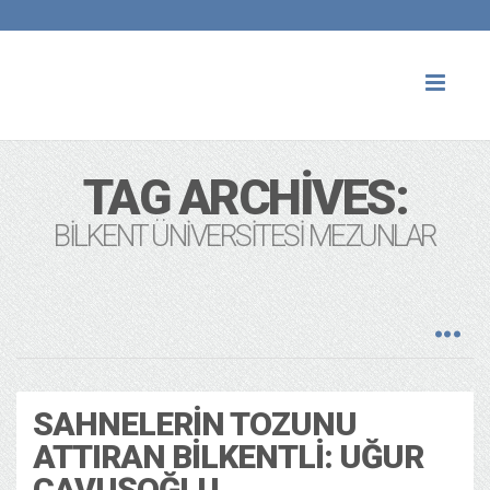
Toggl
naviga
TAG ARCHIVES:
BILKENT ÜNIVERSITESI MEZUNLAR
SAHNELERIN TOZUNU
ATTIRAN BILKENTLI: UĞUR
ÇAVUŞOĞLU