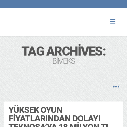
Toggl
naviga
TAG ARCHIVES:
BIMEKS
YÜKSEK OYUN
FIYATLARINDAN DOLAYI
TEKNOSA’YA 18 MILYON TL