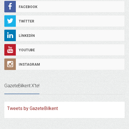
FACEBOOK
TWITTER
LINKEDIN
YOUTUBE
INSTAGRAM
GazeteBilkent X’te!
Tweets by GazeteBilkent