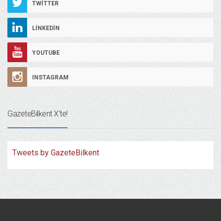
TWITTER
LINKEDIN
YOUTUBE
INSTAGRAM
GazeteBilkent X’te!
Tweets by GazeteBilkent