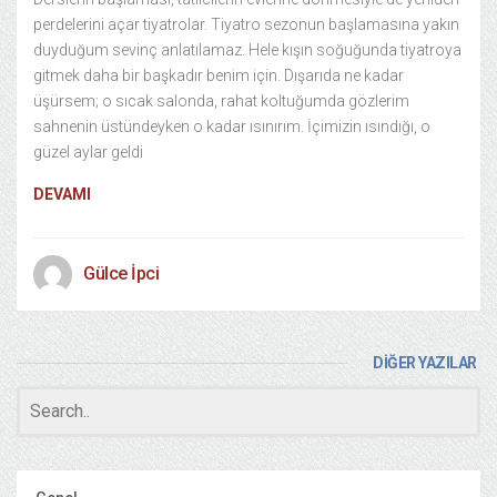
perdelerini açar tiyatrolar. Tiyatro sezonun başlamasına yakın
duyduğum sevinç anlatılamaz. Hele kışın soğuğunda tiyatroya
gitmek daha bir başkadır benim için. Dışarıda ne kadar
üşürsem; o sıcak salonda, rahat koltuğumda gözlerim
sahnenin üstündeyken o kadar ısınırım. İçimizin ısındığı, o
güzel aylar geldi
DEVAMI
Gülce İpci
DİĞER YAZILAR