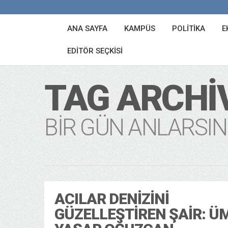
ANA SAYFA
KAMPÜS
POLITIKA
E
EDITÖR SEÇKISI
TAG ARCHI
BIR GÜN ANLARSIN
ACILAR DENIZINI
GÜZELLEŞTIREN ŞAIR: Ü