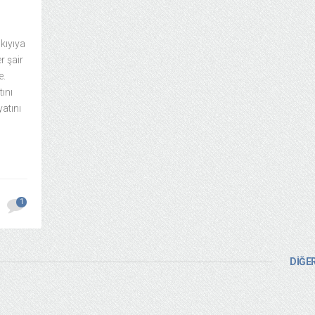
 kıyıya
r şair
e.
ını
atını
1
DİĞER