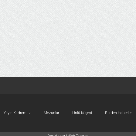
Yayın Kadromuz
Mezunlar
Ünlü Köşesi
Bizden Haberler
Dex Medya |
Web Tasarım