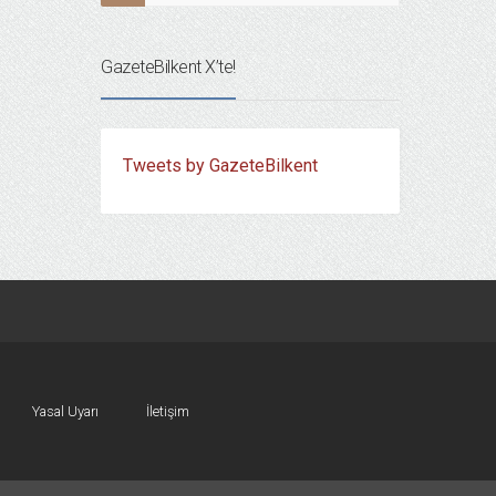
GazeteBilkent X’te!
Tweets by GazeteBilkent
Yasal Uyarı
İletişim