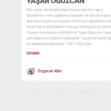
YAŞAR OĞUZCAN
Ben, acılar denizinde boğulmuşum İşitmem vapur
düdüklerini, martı çığlıklarını Dalgalar, her gün bir başka
atar beni Duyarım yosunların benim için ağladıklarını de
Acılar Denizi adlı kitabının yine aynı adı taşıyan ilk şiirind
Yazımın konusudur aslında Ümit Yaşar Oğuzcan, hayat
şiire adamış bir adamın hikayesidir. Yazarımız kendi hay
bu şekilde beşe ayırmıştır: 1941-1954 yılları
DEVAMI
Özgecan Altın