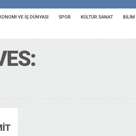
KONOMI VE İŞ DÜNYASI
SPOR
KÜLTÜR SANAT
BILIM
VES:
MIT