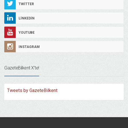
TWITTER
LINKEDIN
YOUTUBE
INSTAGRAM
GazeteBilkent X’te!
Tweets by GazeteBilkent