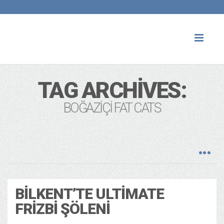
Toggl
naviga
TAG ARCHIVES:
BOĞAZIÇI FAT CATS
BILKENT’TE ULTIMATE
FRIZBI ŞÖLENI