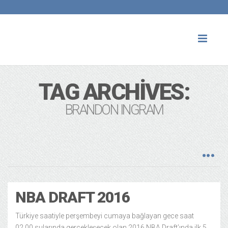
Toggl
naviga
TAG ARCHIVES:
BRANDON INGRAM
NBA DRAFT 2016
Türkiye saatiyle perşembeyi cumaya bağlayan gece saat
02.00 sularında gerçekleşecek olan 2016 NBA Draft’ında ilk 5