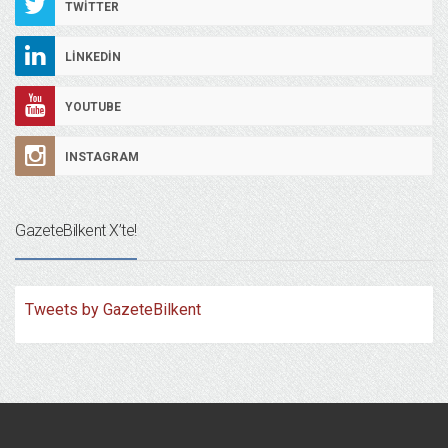
TWITTER
LINKEDIN
YOUTUBE
INSTAGRAM
GazeteBilkent X’te!
Tweets by GazeteBilkent