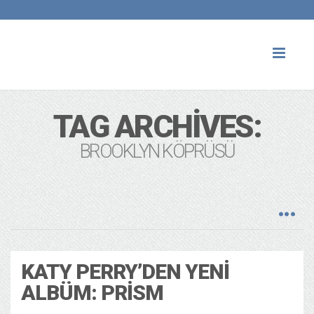
Toggl
naviga
TAG ARCHIVES:
BROOKLYN KÖPRÜSÜ
KATY PERRY’DEN YENI
ALBÜM: PRISM