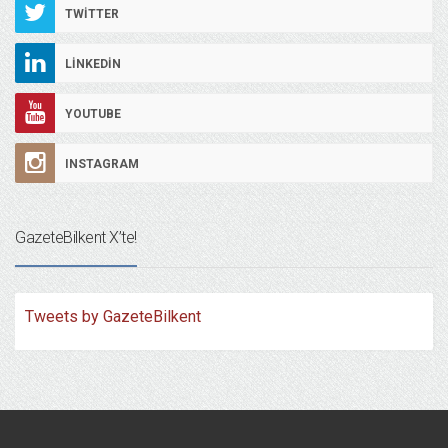
TWITTER
LINKEDIN
YOUTUBE
INSTAGRAM
GazeteBilkent X’te!
Tweets by GazeteBilkent